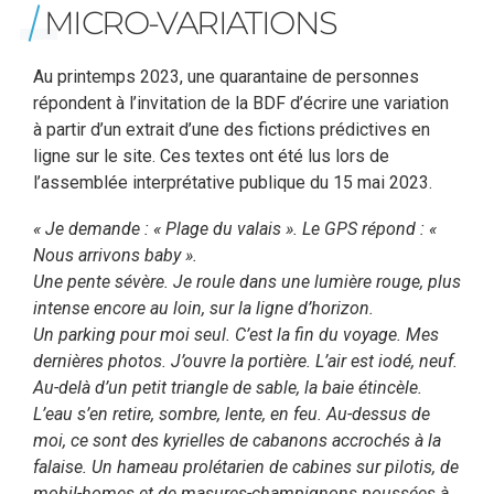
MICRO-VARIATIONS
Au printemps 2023, une quarantaine de personnes
répondent à l’invitation de la BDF d’écrire une variation
à partir d’un extrait d’une des fictions prédictives en
ligne sur le site. Ces textes ont été lus lors de
l’assemblée interprétative publique du 15 mai 2023.
« Je demande : « Plage du valais
»
. Le GPS répond : «
Nous arrivons baby
»
.
Une pente sé
v
è
re. Je roule dans une lumi
è
re rouge, plus
intense encore au loin, sur la ligne d
’
horizon.
Un parking pour moi seul. C
’
est la fin du voyage. Mes
derni
è
res photos. J
’
ouvre la porti
ère. L
’
air est iodé, neuf.
Au-del
à d’
un petit triangle de sable, la baie é
tinc
èle.
L
’
eau s
’
en retire, sombre, lente, en feu. Au-dessus de
moi, ce sont des kyrielles de cabanons accroché
s à
la
falaise. Un hameau prolétarien de cabines sur pilotis, de
mobil-homes et de masures-champignons poussées
à