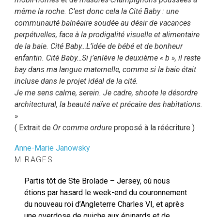
mê
me la roche. C
’
est donc cela la Cité Baby : une
communauté
baln
éaire soudée au désir de vacances
perpétuelles, face
à
la prodigalit
é visuelle et alimentaire
de la baie. Cité
Baby…L’id
é
e de b
é
b
é et de bonheur
enfantin. Cité
Baby…Si j’enl
è
ve le deuxi
è
me
«
b
»
, il reste
bay dans ma langue maternelle, comme si la baie était
incluse dans le projet idé
al de la cit
é
.
Je me sens calme, serein. Je cadre, shoote le d
ésordre
architectural, la beauté
na
ï
ve et précaire des habitations.
»
( Extrait de
Or comme ordure
proposé à la réécriture )
Anne-Marie Janowsky
MIRAGES
Partis tôt de Ste Brolade – Jersey, où nous
étions par hasard le week-end du couronnement
du nouveau roi d’Angleterre Charles VI, et après
une overdose de quiche aux épinards et de