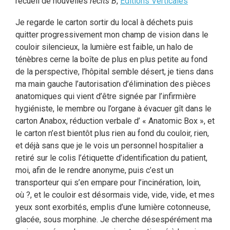
recueil de nouvelles
récits B
,
Éditions Verticales
Je regarde le carton sortir du local à déchets puis
quitter progressivement mon champ de vision dans le
couloir silencieux, la lumière est faible, un halo de
ténèbres cerne la boîte de plus en plus petite au fond
de la perspective, l’hôpital semble désert, je tiens dans
ma main gauche l’autorisation d’élimination des pièces
anatomiques qui vient d’être signée par l’infirmière
hygiéniste, le membre ou l’organe à évacuer gît dans le
carton Anabox, réduction verbale d’ « Anatomic Box », et
le carton n’est bientôt plus rien au fond du couloir, rien,
et déjà sans que je le vois un personnel hospitalier a
retiré sur le colis l’étiquette d’identification du patient,
moi, afin de le rendre anonyme, puis c’est un
transporteur qui s’en empare pour l’incinération, loin,
où ?, et le couloir est désormais vide, vide, vide, et mes
yeux sont exorbités, emplis d’une lumière cotonneuse,
glacée, sous morphine. Je cherche désespérément ma