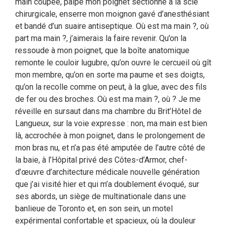
main coupée, palpe mon poignet sectionné à la scie
chirurgicale, enserre mon moignon gavé d’anesthésiant
et bandé d’un suaire antiseptique. Où est ma main ?, où
part ma main ?, j’aimerais la faire revenir. Qu’on la
ressoude à mon poignet, que la boîte anatomique
remonte le couloir lugubre, qu’on ouvre le cercueil où gît
mon membre, qu’on en sorte ma paume et ses doigts,
qu’on la recolle comme on peut, à la glue, avec des fils
de fer ou des broches. Où est ma main ?, où ? Je me
réveille en sursaut dans ma chambre du Brit’Hôtel de
Langueux, sur la voie expresse : non, ma main est bien
là, accrochée à mon poignet, dans le prolongement de
mon bras nu, et n’a pas été amputée de l’autre côté de
la baie, à l’Hôpital privé des Côtes-d’Armor, chef-
d’œuvre d’architecture médicale nouvelle génération
que j’ai visité hier et qui m’a doublement évoqué, sur
ses abords, un siège de multinationale dans une
banlieue de Toronto et, en son sein, un motel
expérimental confortable et spacieux, où la douleur