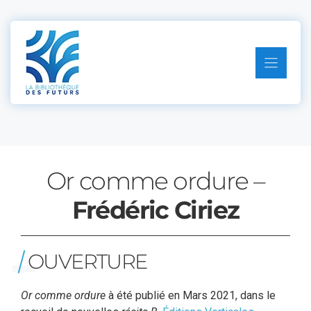
Aller
au
contenu
Or comme ordure –
Frédéric Ciriez
OUVERTURE
Or comme ordure
à été publié en Mars 2021, dans le